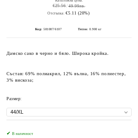
Каталожна цена:
€25.56
49.99лв.
€5.11 (20%)
Отстъпка:
Код:
581087/6107
Тегло:
0.900
кг
Дамско сако в черно и бяло. Широка кройка.
Състав: 69% полиакрил, 12% вълна, 16% полиестер,
3% вискоза;
Размер:
✔
Добави в желани
В наличност