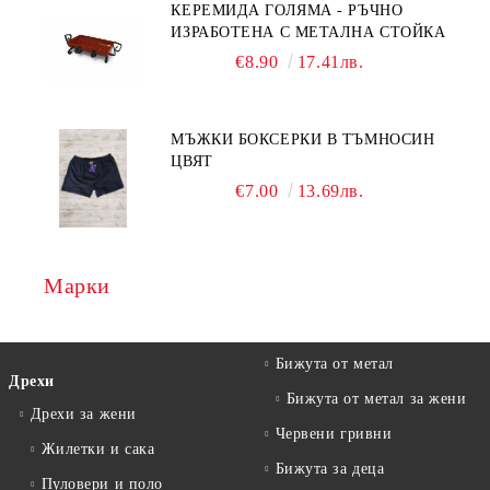
КЕРЕМИДА ГОЛЯМА - РЪЧНО
ИЗРАБОТЕНА С МЕТАЛНА СТОЙКА
€8.90
17.41лв.
МЪЖКИ БОКСЕРКИ В ТЪМНОСИН
ЦВЯТ
€7.00
13.69лв.
Марки
Бижута от метал
Дрехи
Бижута от метал за жени
Дрехи за жени
Червени гривни
Жилетки и сака
Бижута за деца
Пуловери и поло