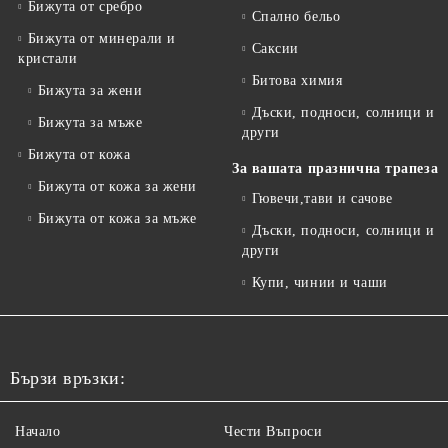
Бижута от сребро
Спално бельо
Бижута от минерали и
Саксии
кристали
Битова химия
Бижута за жени
Дъски, подноси, солници и
Бижута за мъже
други
Бижута от кожа
За вашата празнична трапеза
Бижута от кожа за жени
Гювечи,тави и сачове
Бижута от кожа за мъже
Дъски, подноси, солници и
други
Купи, чинии и чаши
Бързи връзки:
Начало
Чести Въпроси