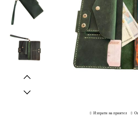
Prev
Next
Изпрати на приятел
О