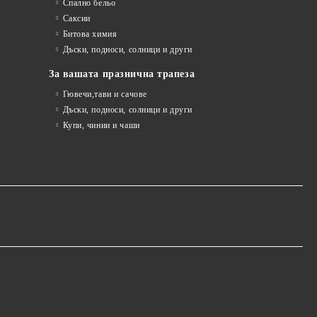
Спално бельо
Саксии
Битова химия
Дъски, подноси, солници и други
За вашата празнична трапеза
Гювечи,тави и сачове
Дъски, подноси, солници и други
Купи, чинии и чаши