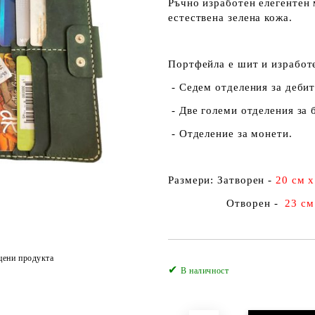
Ръчно изработен елегентен
естествена зелена кожа.
Портфейла е шит и изработе
- Седем отделения за дебит
- Две големи отделения за 
- Отделение за монети.
Размери:
Затворен -
20 см х
Отворен -
23 см 
цени продукта
✔
В наличност