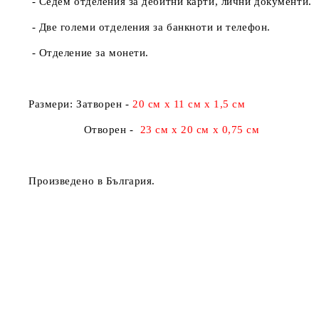
- Седем отделения за дебитни карти, лични документи.
- Две големи отделения за банкноти и телефон.
- Отделение за монети.
Размери:
Затворен -
20 см х 11 см х 1,5 см
Отворен -
23 см х 20 см х 0,75 см
Произведено в България.