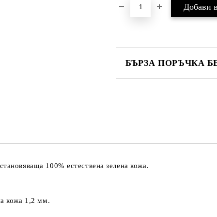
БЪРЗА ПОРЪЧКА Б
САМО ПОПЪЛНЕТЕ 4 ПОЛЕТА
Ние ще се свържем с вас в рамки
становяваща 100% естествена зелена кожа.
а кожа 1,2 мм.