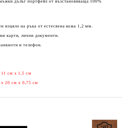
 мъжки дълъг портфейл от възстановяваща 100%
н изцяло на ръка от естесвена кожа 1,2 мм.
ни карти, лични документи.
банкноти и телефон.
 11 см х 1,5 см
х 20 см х 0,75 см
Добави в желани