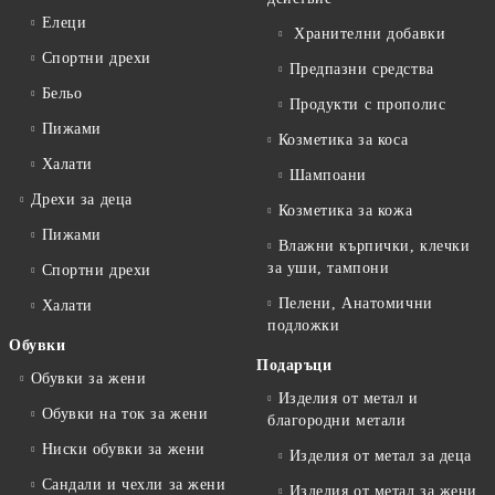
Елеци
Хранителни добавки
Спортни дрехи
Предпазни средства
Бельо
Продукти с прополис
Пижами
Козметика за коса
Халати
Шампоани
Дрехи за деца
Козметика за кожа
Пижами
Влажни кърпички, клечки
за уши, тампони
Спортни дрехи
Пелени, Анатомични
Халати
подложки
Обувки
Подаръци
Обувки за жени
Изделия от метал и
Обувки на ток за жени
благородни метали
Ниски обувки за жени
Изделия от метал за деца
Сандали и чехли за жени
Изделия от метал за жени