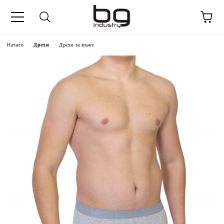
Начало
Дрехи
Дрехи за мъже