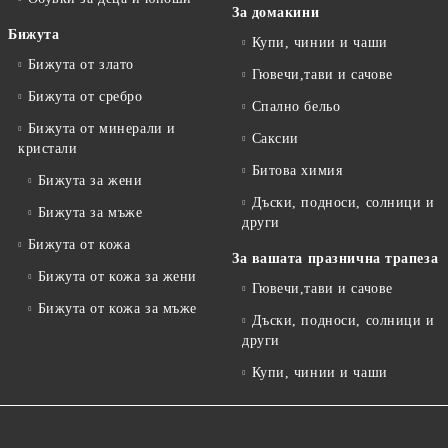
За домакини
Бижута
Купи, чинии и чаши
Бижута от злато
Гювечи,тави и сачове
Бижута от сребро
Спално бельо
Бижута от минерали и
Саксии
кристали
Битова химия
Бижута за жени
Дъски, подноси, солници и
Бижута за мъже
други
Бижута от кожа
За вашата празнична трапеза
Бижута от кожа за жени
Гювечи,тави и сачове
Бижута от кожа за мъже
Дъски, подноси, солници и
други
Купи, чинии и чаши