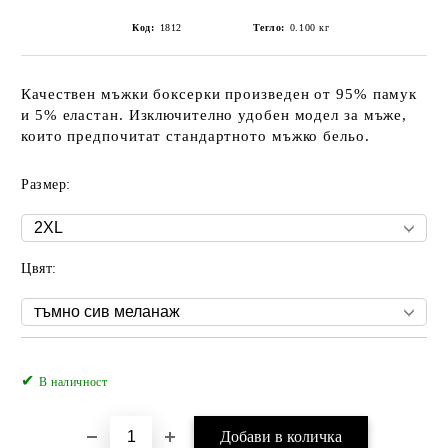
Код:
1812
Тегло:
0.100
кг
Качествен мъжки боксерки произведен от 95% памук
и 5% еластан. Изключително удобен модел за мъже,
които предпочитат стандартното мъжко бельо.
Размер:
Цвят:
✔
Добави в желани
В наличност