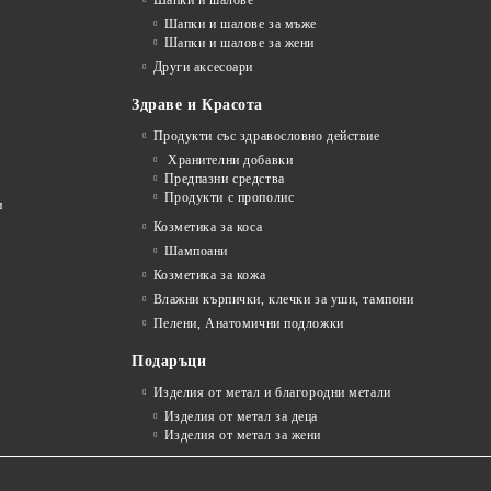
Шапки и шалове
Шапки и шалове за мъже
Шапки и шалове за жени
Други аксесоари
Здраве и Красота
Продукти със здравословно действие
Хранителни добавки
Предпазни средства
Продукти с прополис
и
Козметика за коса
Шампоани
Козметика за кожа
Влажни кърпички, клечки за уши, тампони
Пелени, Анатомични подложки
Подаръци
Изделия от метал и благородни метали
Изделия от метал за деца
Изделия от метал за жени