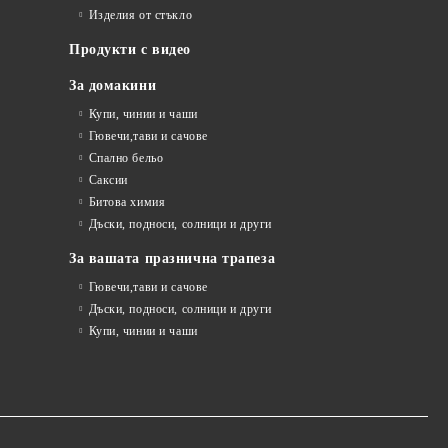
Изделия от стъкло
Продукти с видео
За домакини
Купи, чинии и чаши
Гювечи,тави и сачове
Спално бельо
Саксии
Битова химия
Дъски, подноси, солници и други
За вашата празнична трапеза
Гювечи,тави и сачове
Дъски, подноси, солници и други
Купи, чинии и чаши