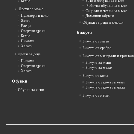
Боти и ботуши за мъже
Бельо
Работни обувки за мъже
Дрехи за мъже
Сандали и чехли за мъже
Пуловери и поло
Домашни обувки
Якета
Обувки за деца и юноши
Елеци
Спортни дрехи
Бижута
Бельо
Пижами
Бижута от злато
Халати
Бижута от сребро
Дрехи за деца
Бижута от минерали и кристал
Пижами
Бижута за жени
Спортни дрехи
Бижута за мъже
Халати
Бижута от кожа
Обувки
Бижута от кожа за жени
Бижута от кожа за мъже
Обувки за жени
Бижута от метал