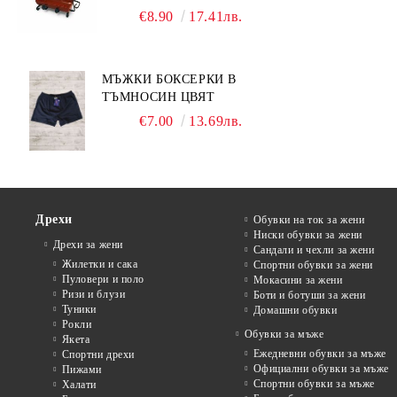
МЕТАЛНА СТОЙКА
€8.90
17.41лв.
МЪЖКИ БОКСЕРКИ В
ТЪМНОСИН ЦВЯТ
€7.00
13.69лв.
Дрехи
Обувки на ток за жени
Ниски обувки за жени
Дрехи за жени
Сандали и чехли за жени
Жилетки и сака
Спортни обувки за жени
Пуловери и поло
Мокасини за жени
Ризи и блузи
Боти и ботуши за жени
Туники
Домашни обувки
Рокли
Обувки за мъже
Якета
Ежедневни обувки за мъже
Спортни дрехи
Официални обувки за мъже
Пижами
Спортни обувки за мъже
Халати