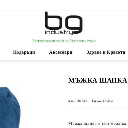
Електронен магазин за Български стоки
Подаръци
Аксесоари
Здраве и Красота
МЪЖКА ШАПКА
Код:
310.303
Тегло:
0.150
кг
Мъжка шапка в син меланж.