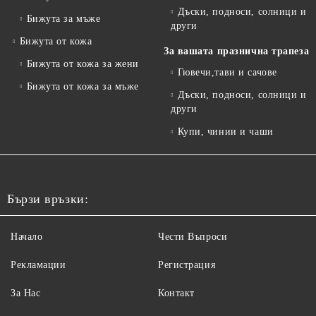
Дъски, подноси, солници и
Бижута за мъже
други
Бижута от кожа
За вашата празнична трапеза
Бижута от кожа за жени
Гювечи,тави и сачове
Бижута от кожа за мъже
Дъски, подноси, солници и
други
Купи, чинии и чаши
Бързи връзки:
Начало
Чести Въпроси
Рекламации
Регистрация
За Нас
Контакт