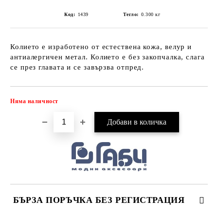
Код:
1439
Тегло:
0.300
кг
Колието е изработено от естествена кожа, велур и
антиалергичен метал. Колието е без закопчалка, слага
се през главата и се завързва отпред.
Няма наличност
Добави в желани
БЪРЗА ПОРЪЧКА БЕЗ РЕГИСТРАЦИЯ