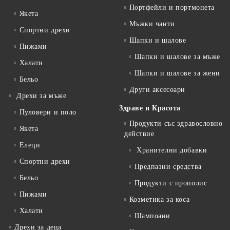
Портфейли и портмонета
Якета
Мъжки чанти
Спортни дрехи
Шапки и шалове
Пижами
Шапки и шалове за мъже
Халати
Шапки и шалове за жени
Бельо
Други аксесоари
Дрехи за мъже
Здраве и Красота
Пуловери и поло
Продукти със здравословно
Якета
действие
Елеци
Хранителни добавки
Спортни дрехи
Предпазни средства
Бельо
Продукти с прополис
Пижами
Козметика за коса
Халати
Шампоани
Дрехи за деца