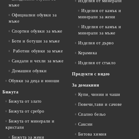
Изделия от минерали
мъже
Изделия от камък и
Официални обувки за
минерали за жени
мъже
Изделия от камък и
Спортни обувки за мъже
минерали за мъже
Боти и ботуши за мъже
Изделия от дърво
Работни обувки за мъже
Керамика
Сандали и чехли за мъже
Изделия от стъкло
Домашни обувки
Продукти с видео
Обувки за деца и юноши
За домакини
Бижута
Купи, чинии и чаши
Бижута от злато
Гювечи,тави и сачове
Бижута от сребро
Спално бельо
Бижута от минерали и
Саксии
кристали
Битова химия
Бижута за жени