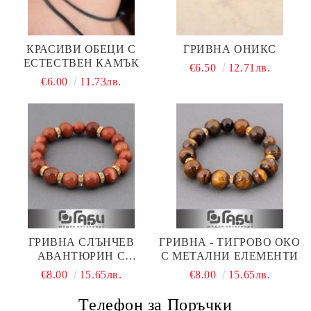
КРАСИВИ ОБЕЦИ С
ГРИВНА ОНИКС
ЕСТЕСТВЕН КАМЪК
€6.50
12.71лв.
€6.00
11.73лв.
ГРИВНА СЛЪНЧЕВ
ГРИВНА - ТИГРОВО ОКО
АВАНТЮРИН С
С МЕТАЛНИ ЕЛЕМЕНТИ
МЕТАЛНИ ЕЛЕМЕНТИ
€8.00
15.65лв.
€8.00
15.65лв.
Телефон за Поръчки