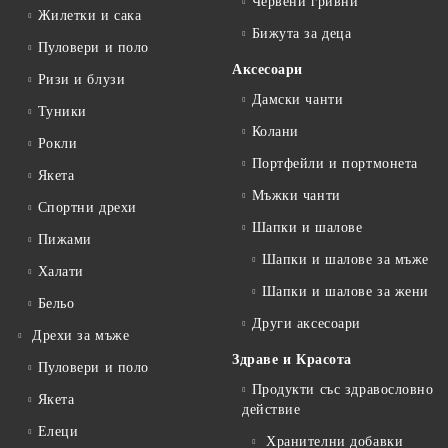
Червени гривни
Жилетки и сака
Бижута за деца
Пуловери и поло
Аксесоари
Ризи и блузи
Дамски чанти
Туники
Колани
Рокли
Портфейли и портмонета
Якета
Мъжки чанти
Спортни дрехи
Шапки и шалове
Пижами
Шапки и шалове за мъже
Халати
Шапки и шалове за жени
Бельо
Други аксесоари
Дрехи за мъже
Здраве и Красота
Пуловери и поло
Продукти със здравословно
Якета
действие
Елеци
Хранителни добавки