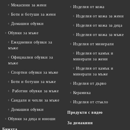
Мокасини за жени
Изделия от кожа
Боти и ботуши за жени
Изделия от кожа за жени
Домашни обувки
Изделия от кожа за деца
Обувки за мъже
Изделия от кожа за мъже
Ежедневни обувки за
Изделия от минерали
мъже
Изделия от камък и
Официални обувки за
минерали за жени
мъже
Изделия от камък и
Спортни обувки за мъже
минерали за мъже
Боти и ботуши за мъже
Изделия от дърво
Работни обувки за мъже
Керамика
Сандали и чехли за мъже
Изделия от стъкло
Домашни обувки
Продукти с видео
Обувки за деца и юноши
За домакини
Бижута