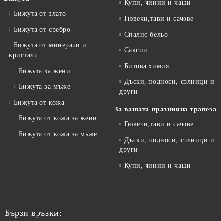
Купи, чинии и чаши
Бижута от злато
Гювечи,тави и сачове
Бижута от сребро
Спално бельо
Бижута от минерали и
Саксии
кристали
Битова химия
Бижута за жени
Дъски, подноси, солници и
Бижута за мъже
други
Бижута от кожа
За вашата празнична трапеза
Бижута от кожа за жени
Гювечи,тави и сачове
Бижута от кожа за мъже
Дъски, подноси, солници и
други
Купи, чинии и чаши
Бързи връзки: