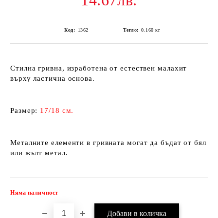
14.67лв.
Код:
1362
Тегло:
0.160
кг
Стилна гривна, изработена от естествен малахит
върху ластична основа.
Размер:
17/18 см.
Металните елементи в гривната могат да бъдат от бял
или жълт метал.
Няма наличност
Добави в желани