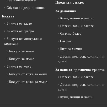
Домашни обувки
Продукти с видео
Обувки за деца и юноши
За домакини
Бижута
Купи, чинии и чаши
Бижута от злато
Гювечи,тави и сачове
Бижута от сребро
Спално бельо
Бижута от минерали и
Саксии
кристали
Битова химия
Бижута за жени
Дъски, подноси, солници и
Бижута за мъже
други
Бижута от кожа
За вашата празнична трапеза
Бижута от кожа за жени
Гювечи,тави и сачове
Бижута от кожа за мъже
Дъски, подноси, солници и
други
Купи, чинии и чаши