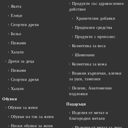
Продукти със здравословно
Якета
действие
Елеци
Хранителни добавки
Спортни дрехи
Предпазни средства
Бельо
Продукти с прополис
Пижами
Козметика за коса
Халати
Шампоани
Дрехи за деца
Козметика за кожа
Пижами
Влажни кърпички, клечки
за уши, тампони
Спортни дрехи
Пелени, Анатомични
Халати
подложки
Обувки
Подаръци
Обувки за жени
Изделия от метал и
Обувки на ток за жени
благородни метали
Ниски обувки за жени
Изделия от метал за деца