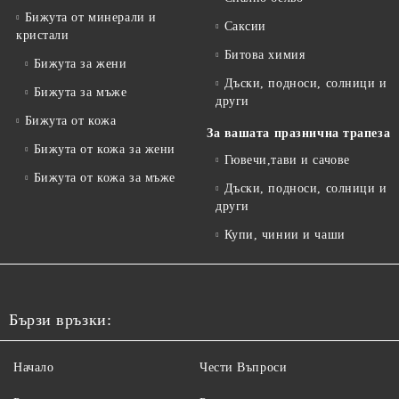
Бижута от минерали и
Саксии
кристали
Битова химия
Бижута за жени
Дъски, подноси, солници и
Бижута за мъже
други
Бижута от кожа
За вашата празнична трапеза
Бижута от кожа за жени
Гювечи,тави и сачове
Бижута от кожа за мъже
Дъски, подноси, солници и
други
Купи, чинии и чаши
Бързи връзки:
Начало
Чести Въпроси