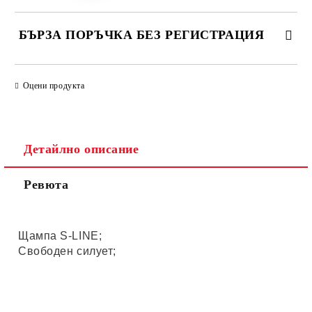
БЪРЗА ПОРЪЧКА БЕЗ РЕГИСТРАЦИЯ
САМО ПОПЪЛНЕТЕ 4 ПОЛЕТА
Оцени продукта
Детайлно описание
Ревюта
Ние ще се свържем с вас в рамките на работния ден.
Щампа S-LINE;
Свободен силует;