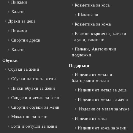
Пижами
Козметика за коса
Халати
Шампоани
Дрехи за деца
Козметика за кожа
Пижами
Влажни кърпички, клечки
за уши, тампони
Спортни дрехи
Пелени, Анатомични
Халати
подложки
Обувки
Подаръци
Обувки за жени
Изделия от метал и
Обувки на ток за жени
благородни метали
Ниски обувки за жени
Изделия от метал за деца
Сандали и чехли за жени
Изделия от метал за жени
Спортни обувки за жени
Изделия от метал за мъже
Мокасини за жени
Изделия от кожа
Боти и ботуши за жени
Изделия от кожа за жени