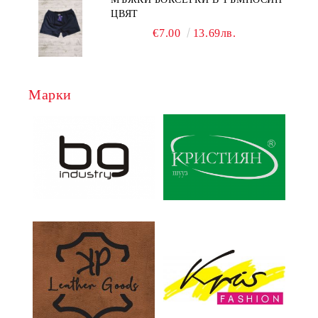
ЦВЯТ
€7.00
13.69лв.
Марки