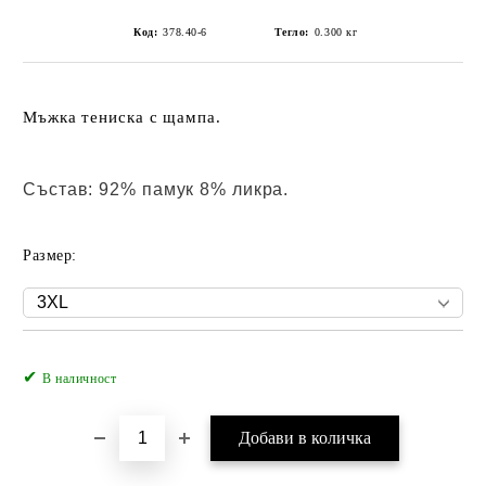
Код:
378.40-6
Тегло:
0.300
кг
Мъжка тениска с щампа.
Състав: 92% памук 8% ликра.
Размер:
✔
Добави в желани
В наличност