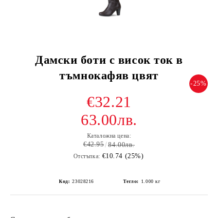
Дамски боти с висок ток в
тъмнокафяв цвят
-25%
€32.21
63.00лв.
Каталожна цена:
€42.95
84.00лв.
€10.74 (25%)
Отстъпка:
Код:
23028216
Тегло:
1.000
кг